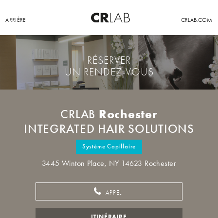
ARRIÈRE
CRLAB.COM
RÉSERVER
UN RENDEZ-VOUS
Rochester
CRLAB
INTEGRATED HAIR SOLUTIONS
Système Capillaire
3445 Winton Place, NY 14623 Rochester
APPEL
ITINÉRAIRE