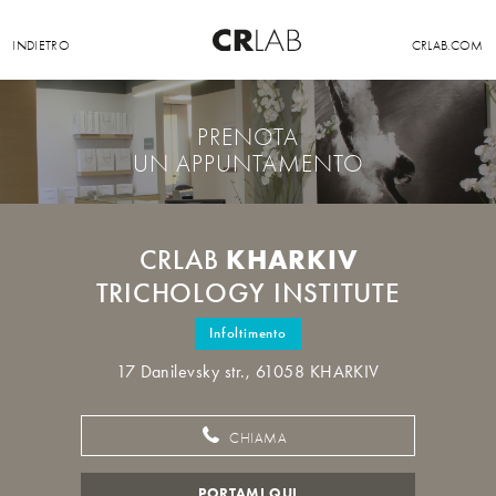
INDIETRO
CRLAB.COM
PRENOTA
UN APPUNTAMENTO
KHARKIV
CRLAB
TRICHOLOGY INSTITUTE
Infoltimento
17 Danilevsky str., 61058 KHARKIV
CHIAMA
PORTAMI QUI