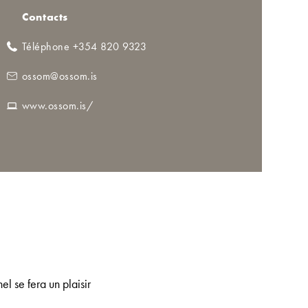
Contacts
Téléphone +354 820 9323
ossom@ossom.is
www.ossom.is/
l se fera un plaisir