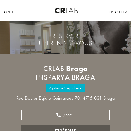
ARRIÈRE
CRLAB.COM
RÉSERVER
UN RENDEZ-VOUS
Braga
CRLAB
INSPARYA BRAGA
Système Capillaire
Rua Doutor Egidio Guimarães 78, 4715-031 Braga
APPEL
ITINÉRAIRE