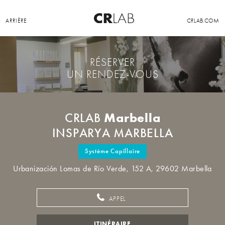
ARRIÈRE
CRLAB.COM
RÉSERVER
UN RENDEZ-VOUS
Marbella
CRLAB
INSPARYA MARBELLA
Système Capillaire
Urbanización Lomas de Río Verde, 152 A, 29602 Marbella
APPEL
ITINÉRAIRE