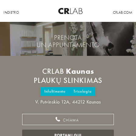
INDIETRO
CRLAB.COM
PRENOTA
UN APPUNTAMENTO
Kaunas
CRLAB
PLAUKŲ SLINKIMAS
Infoltimento
Tricologia
V. Putvinskio 12A, 44212 Kaunas
CHIAMA
PORTAMI QUI