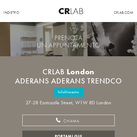
INDIETRO
CRLAB.COM
PRENOTA
UN APPUNTAMENTO
London
CRLAB
ADERANS ADERANS TRENDCO
Infoltimento
27-28 Eastcastle Street, W1W 8D London
CHIAMA
PORTAMI QUI