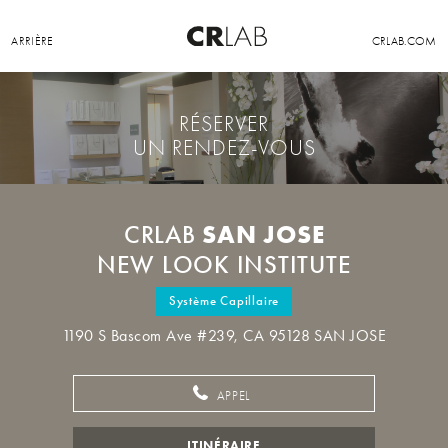
ARRIÈRE
CRLAB.COM
RÉSERVER
UN RENDEZ-VOUS
SAN JOSE
CRLAB
NEW LOOK INSTITUTE
Système Capillaire
1190 S Bascom Ave #239, CA 95128 SAN JOSE
APPEL
ITINÉRAIRE