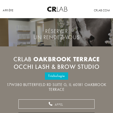
ARRIÈRE
CRLAB.COM
RÉSERVER
UN RENDEZ-VOUS
OAKBROOK TERRACE
CRLAB
OCCHI LASH & BROW STUDIO
Trichologie
17W580 BUTTERFIELD RD SUITE G, IL 60181 OAKBROOK
TERRACE
APPEL