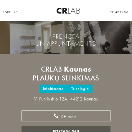
INDIETRO
CRLAB.COM
PRENOTA
UN APPUNTAMENTO
Kaunas
CRLAB
PLAUKŲ SLINKIMAS
Infoltimento
Tricologia
V. Putvinskio 12A, 44212 Kaunas
CHIAMA
PORTAMI QUI