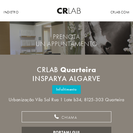
INDIETRO
CRLAB.COM
PRENOTA
UN APPUNTAMENTO
Quarteira
CRLAB
INSPARYA ALGARVE
Infoltimento
Urbanização Vila Sol Rua 1 Lote b34, 8125-303 Quarteira
CHIAMA
PORTAMI QUI