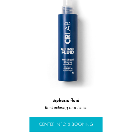
Biphasic fluid
Nourishin
Restructuring and Finish
Restruct
CENTER INFO & BOOKING
CENTER 