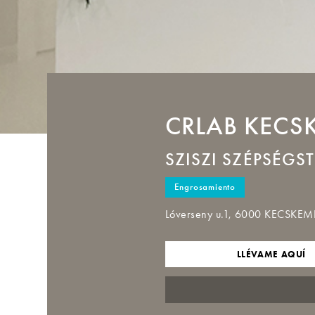
CRLAB
KECS
SZISZI SZÉPSÉGS
Engrosamiento
Lóverseny u.1, 6000 KECSKEM
LLÉVAME AQUÍ