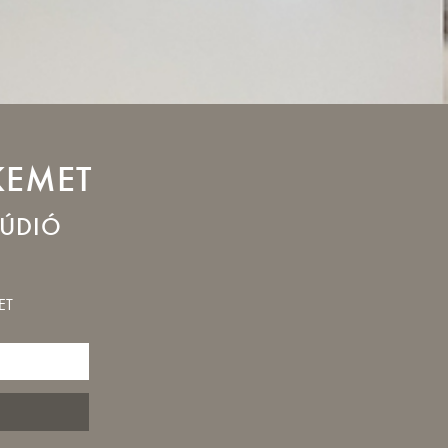
KEMET
TÚDIÓ
ET