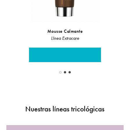
Mousse Calmante
Crema Ba
LInea Extracare
Linea Rist
Nuestras líneas tricológicas