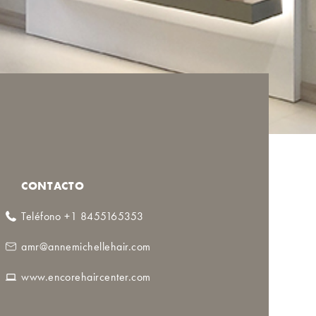
CONTACTO
Teléfono +1 8455165353
amr@annemichellehair.com
www.encorehaircenter.com