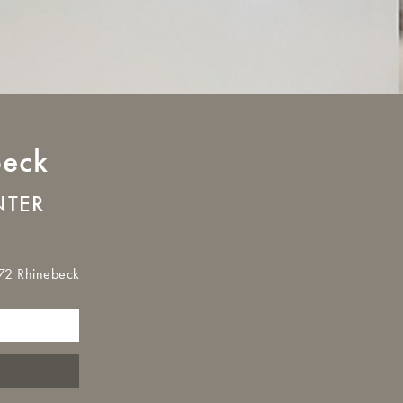
eck
NTER
572 Rhinebeck