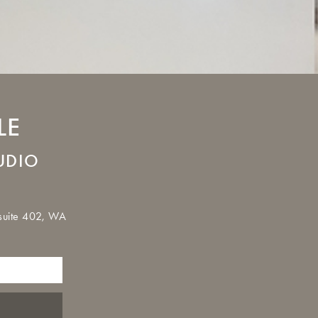
LE
UDIO
suite 402, WA