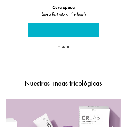
Cera opaca
Ampol
Linea Ristrutturanti e finish
Line
Nuestras líneas tricológicas