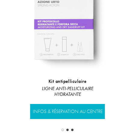
Kit antipelliculaire
H
LIGNE ANTI-PELLICULAIRE
Ligne restru
HYDRATANTE
INFOS & RÉS
INFOS & RÉSERVATION AU CENTRE