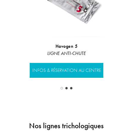
Havogen 5
Hyd
LIGNE ANTI-CHUTE
Te
INFOS & RÉSERVATION AU CENTRE
INFOS & RÉS
Nos lignes trichologiques