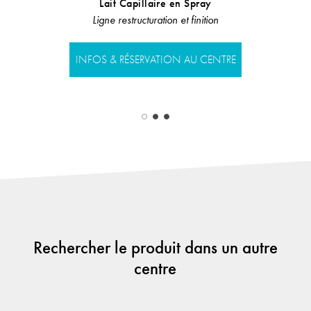
Lait Capillaire en Spray
Ligne restru
Ligne restructuration et finition
INFOS & RÉS
INFOS & RÉSERVATION AU CENTRE
Rechercher le produit dans un autre
centre