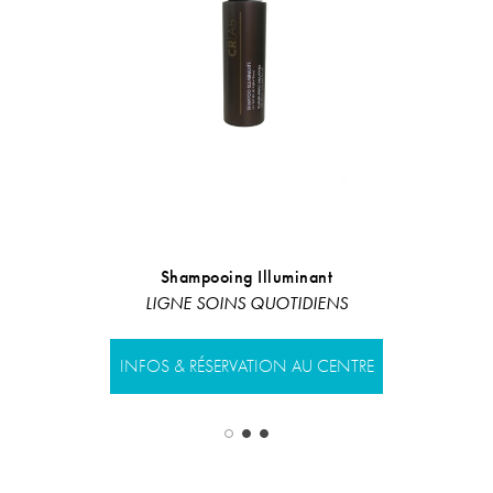
Shampooing Illuminant
Biphasic fl
LIGNE SOINS QUOTIDIENS
Ligne restru
INFOS & RÉSERVATION AU CENTRE
INFOS & RÉS