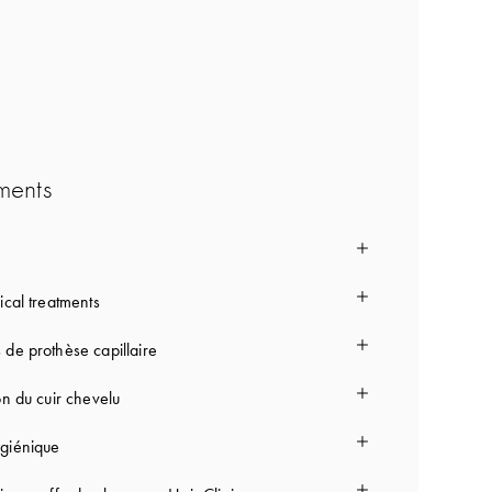
ments
ical treatments
 de prothèse capillaire
on du cuir chevelu
giénique