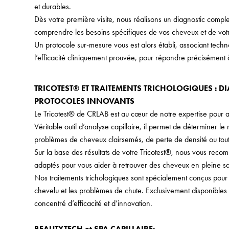
et durables.
Dès votre première visite, nous réalisons un diagnostic compl
comprendre les besoins spécifiques de vos cheveux et de votr
Un protocole sur-mesure vous est alors établi, associant techn
l’efficacité cliniquement prouvée, pour répondre précisément 
TRICOTEST® ET TRAITEMENTS TRICHOLOGIQUES : DI
PROTOCOLES INNOVANTS
Le Tricotest® de CRLAB est au cœur de notre expertise pour a
Véritable outil d’analyse capillaire, il permet de déterminer le 
problèmes de cheveux clairsemés, de perte de densité ou tou
Sur la base des résultats de votre Tricotest®, nous vous recom
adaptés pour vous aider à retrouver des cheveux en pleine sa
Nos traitements trichologiques sont spécialement conçus pour tr
chevelu et les problèmes de chute. Exclusivement disponibles d
concentré d’efficacité et d’innovation.
BEAUTYTECH et SPA CAPILLAIRE: