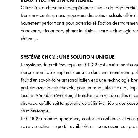
Offrez à vos cheveux une expérience unique de régénératio
Dans nos centres, nous proposons des soins exclusifs alliés 
hautement performants pour potentialisé l’action des traitemen
Vapozone, tricopresse, photostimulation, notre technologie red
cheveux.
SYSTÈME CNC® : UNE SOLUTION UNIQUE
Le système de prothèse capillaire CNC® est entièrement conç
vierges non traités implantés un à un dans une membrane p
Fruit d’un savoir-faire artisanal italien et d’une technologie bre
parfaite avec le cuir chevelu, pour un rendu ultra-naturel, im
toucher.Véritable révolution, il transforme la vie de celles et 
cheveux, qu’elle soit temporaire ou définitive, liée à des ca
chimiothérapie.
Le CNC® redonne apparence, confort et confiance, et vous p
votre vie active — sport, travail, loisirs — sans aucun comprom