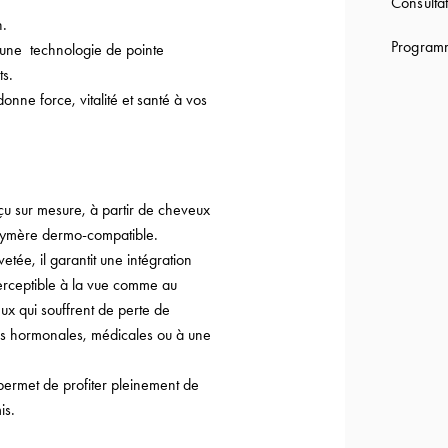
Consultat
n.
Programm
à une technologie de pointe
ts.
onne force, vitalité et santé à vos
u sur mesure, à partir de cheveux
olymère dermo-compatible.
vetée, il garantit une intégration
perceptible à la vue comme au
ceux qui souffrent de perte de
uses hormonales, médicales ou à une
ermet de profiter pleinement de
is.