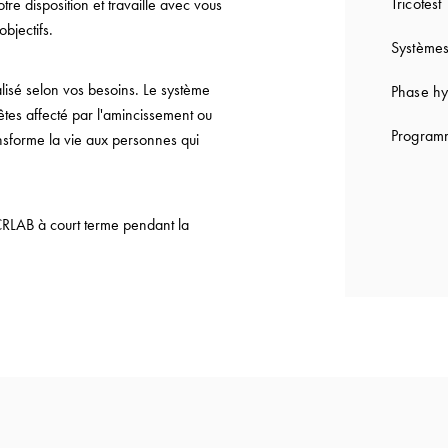
Tricotest
e disposition et travaille avec vous
bjectifs.
Systèmes
lisé selon vos besoins. Le système
Phase hy
êtes affecté par l'amincissement ou
Programm
ansforme la vie aux personnes qui
CRLAB à court terme pendant la