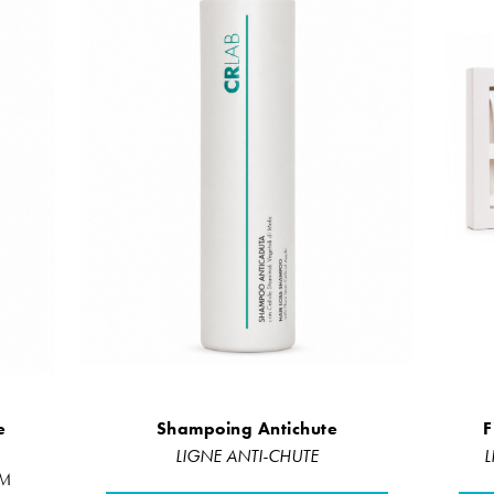
e
Shampoing Antichute
F
LIGNE ANTI-CHUTE
L
UM