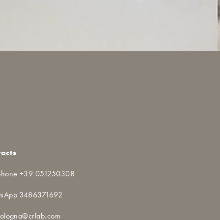
acts
phone +39 051250308
tsApp 3486371692
bologna@crlab.com