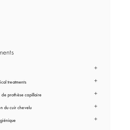
ments
ical treatments
 de prothèse capillaire
on du cuir chevelu
giénique