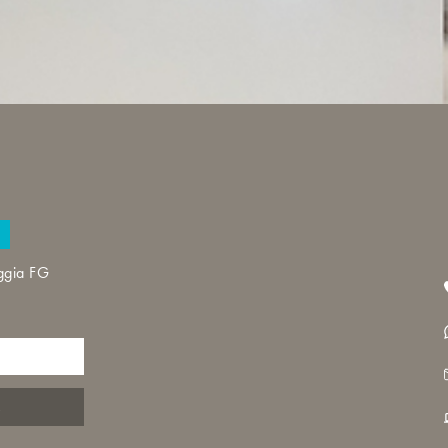
a
oggia FG
S