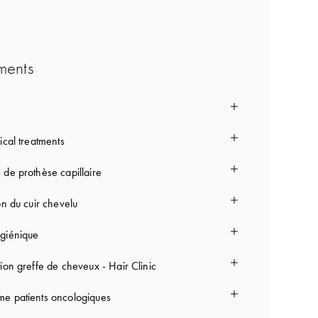
ments
ical treatments
 de prothèse capillaire
on du cuir chevelu
giénique
ion greffe de cheveux - Hair Clinic
e patients oncologiques