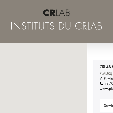
INSTITUTS DU CRLAB
CRLAB 
PLAUKŲ
V. Putv
+37
www.pla
Servic