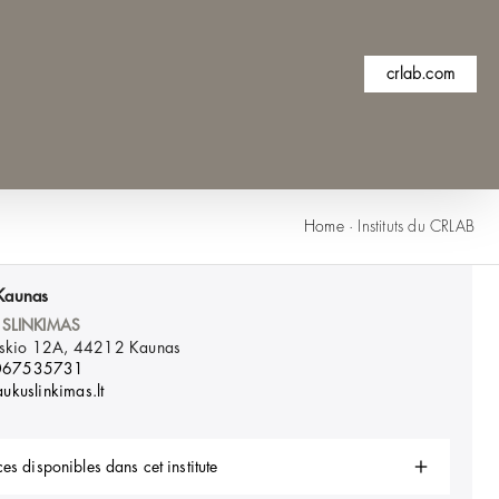
crlab.com
Home
·
Instituts du CRLAB
Kaunas
 SLINKIMAS
inskio 12A, 44212
Kaunas
067535731
ukuslinkimas.lt
es disponibles dans cet institute