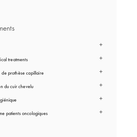
ments
ical treatments
 de prothèse capillaire
on du cuir chevelu
giénique
e patients oncologiques