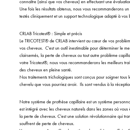
connaître (ainsi que vos cheveux) en effectuant une évaluati
Une fois les résultats obtenus, nous vous recommanderons u
testés cliniquement et un support technologique adapté à vos 
CRLAB Tricotest® : Simple et précis
Le TRICOTEST® de CRLAB intervient au cœur de vos problèmes 
vos cheveux. C'est un outil inestimable pour déterminer le mei
clairsemés, la perte de cheveux ou tout autre problème capillai
votre Tricotest®, nous vous recommanderons les meilleurs trai
des cheveux en pleine santé.
Nos traitements trichologiques sont conçus pour soigner tous 
chevelu que vous pourriez avoir. Ils sont vendus à la récepti
Notre système de prothèse capillaire est un système personna
est intégré avec les cheveux naturels dans les zones où vous 
la perte de cheveux. C'est une solution révolutionnaire qui tr
souffrent de perte de cheveux.