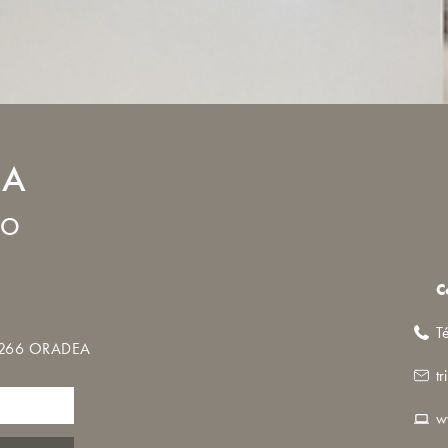
EA
TO
C
T
410266 ORADEA
t
w