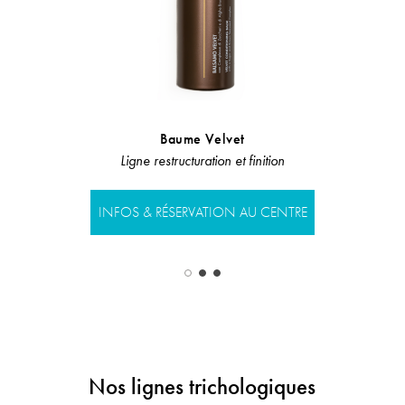
Vitamin
Baume Velvet
COMPLÉMEN
Ligne restructuration et finition
INFOS & RÉSERVATION AU CENTRE
INFOS & RÉS
Nos lignes trichologiques