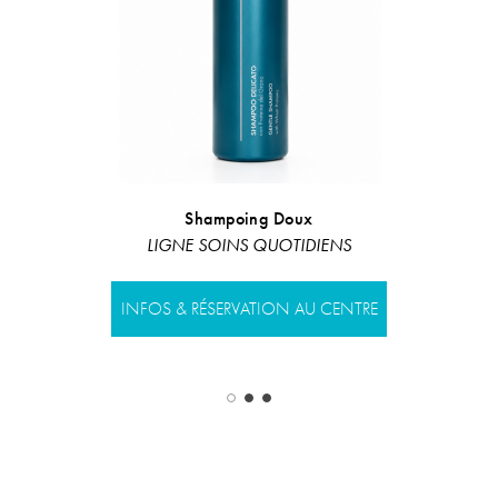
Shampoing Doux
Kit an
LIGNE SOINS QUOTIDIENS
LIGNE AN
HY
INFOS & RÉSERVATION AU CENTRE
INFOS & RÉS