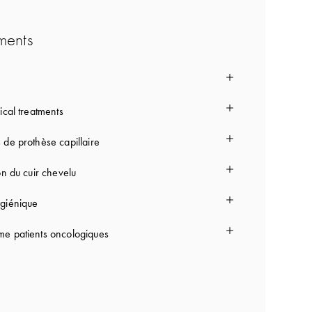
ments
ical treatments
 de prothèse capillaire
on du cuir chevelu
giénique
e patients oncologiques