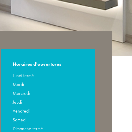
Horaires d'ouvertures
Lundi fermé
Mardi
Mercredi
Jeudi
Vendredi
Samedi
Dimanche fermé