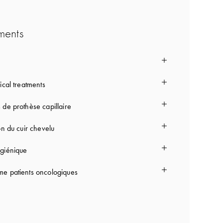
ments
ical treatments
 de prothèse capillaire
on du cuir chevelu
giénique
e patients oncologiques