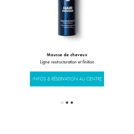
Mousse de cheveux
Masque exfo
g
Ligne restructuration et finition
LIGNE RÉGU
INFOS & RÉSERVATION AU CENTRE
INFOS & RÉS