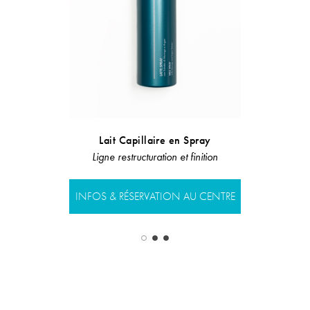
Shampoo
Lait Capillaire en Spray
LIGNE SO
Ligne restructuration et finition
INFOS & RÉS
INFOS & RÉSERVATION AU CENTRE