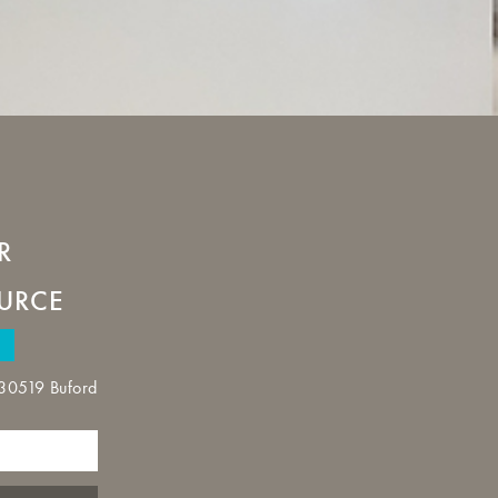
d
R
URCE
e
30519 Buford