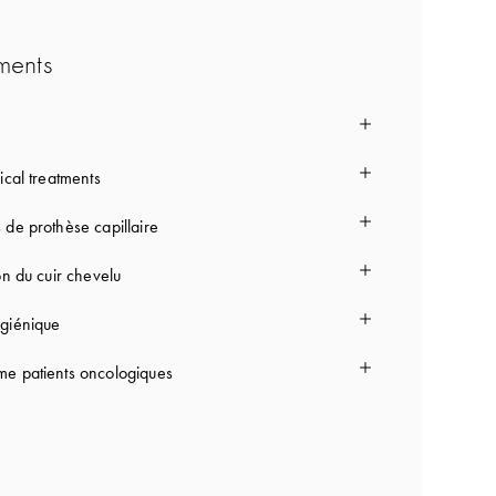
ments
ical treatments
 de prothèse capillaire
on du cuir chevelu
giénique
e patients oncologiques