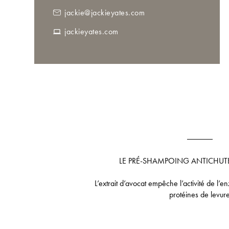
jackie@jackieyates.com
jackieyates.com
LE PRÉ-SHAMPOING ANTICHUTE rééqui
L’extrait d’avocat empêche l’activité de l
protéines de levur