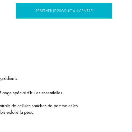
RÉSERVER LE PRODUIT AU CENTRE
ngrédients
nge spécial d’huiles essentielles.
xtraits de cellules souches de pomme et les
is exfolie la peau.