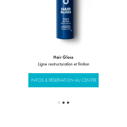
Hair Gloss
Shampoo
Ligne restructuration et finition
LIGNE SO
INFOS & RÉSERVATION AU CENTRE
INFOS & RÉS