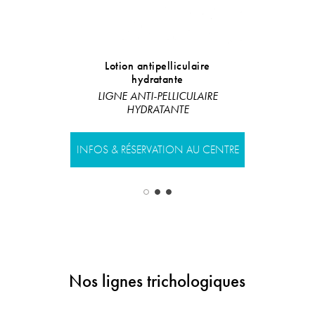
Lotion antipelliculaire
Biphasic fl
hydratante
Ligne restru
LIGNE ANTI-PELLICULAIRE
HYDRATANTE
INFOS & RÉS
INFOS & RÉSERVATION AU CENTRE
Nos lignes trichologiques