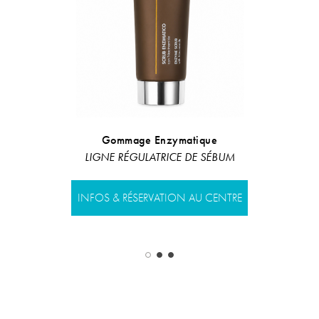
Gommage Enzymatique
Masque de r
bou
LIGNE RÉGULATRICE DE SÉBUM
Ligne des s
INFOS & RÉSERVATION AU CENTRE
INFOS & RÉS