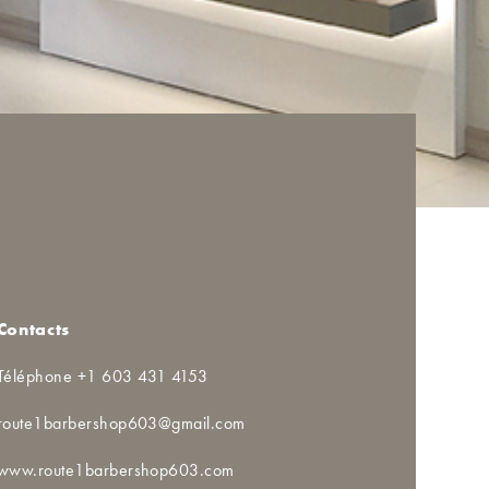
Contacts
Téléphone +1 603 431 4153
route1barbershop603@gmail.com
www.route1barbershop603.com