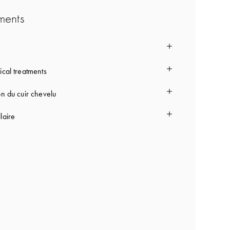
ments
ical treatments
on du cuir chevelu
laire