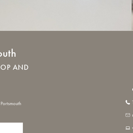
outh
HOP AND
Portsmouth