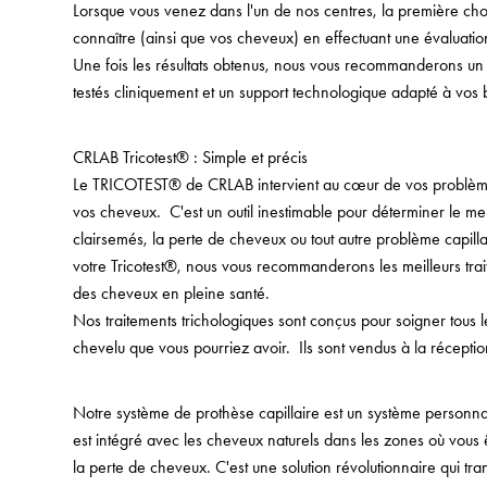
Lorsque vous venez dans l'un de nos centres, la première ch
connaître (ainsi que vos cheveux) en effectuant une évaluati
Une fois les résultats obtenus, nous vous recommanderons u
testés cliniquement et un support technologique adapté à vos 
CRLAB Tricotest® : Simple et précis
Le TRICOTEST® de CRLAB intervient au cœur de vos problèmes 
vos cheveux. C'est un outil inestimable pour déterminer le mei
clairsemés, la perte de cheveux ou tout autre problème capillai
votre Tricotest®, nous vous recommanderons les meilleurs trai
des cheveux en pleine santé.
Nos traitements trichologiques sont conçus pour soigner tous 
chevelu que vous pourriez avoir. Ils sont vendus à la récepti
Notre système de prothèse capillaire est un système personna
est intégré avec les cheveux naturels dans les zones où vous 
la perte de cheveux. C'est une solution révolutionnaire qui tr