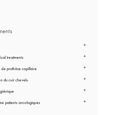
ments
ical treatments
 de prothèse capillaire
on du cuir chevelu
giénique
e patients oncologiques