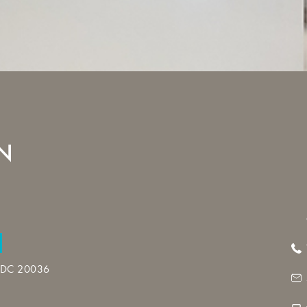
N
0, DC 20036