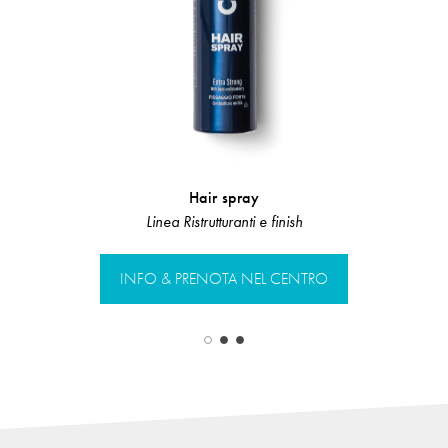
Hair spray
Risciacquo
Linea Ristrutturanti e finish
Linea Rist
INFO & PRENOTA NEL CENTRO
INFO & PR