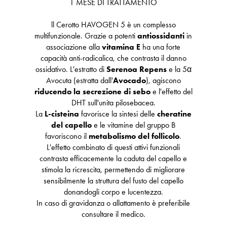
1 MESE DI TRATTAMENTO
ll Cerotto HAVOGEN 5 è un complesso
multifunzionale. Grazie a potenti
antiossidanti
in
associazione alla
vitamina E
ha una forte
capacità anti-radicalica, che contrasta il danno
ossidativo. L'estratto di
Serenoa Repens
e la 5α
Avocuta (estratta dall'
Avocado
), agiscono
riducendo la secrezione di sebo
e l'effetto del
DHT sull'unita pilosebacea.
La
L-cisteina
favorisce la sintesi delle
cheratine
del capello
e le vitamine del gruppo B
favoriscono il
metabolismo del follicolo
.
L'effetto combinato di questi attivi funzionali
contrasta efficacemente la caduta del capello e
stimola la ricrescita, permettendo di migliorare
sensibilmente la struttura del fusto del capello
donandogli corpo e lucentezza.
In caso di gravidanza o allattamento è preferibile
consultare il medico.