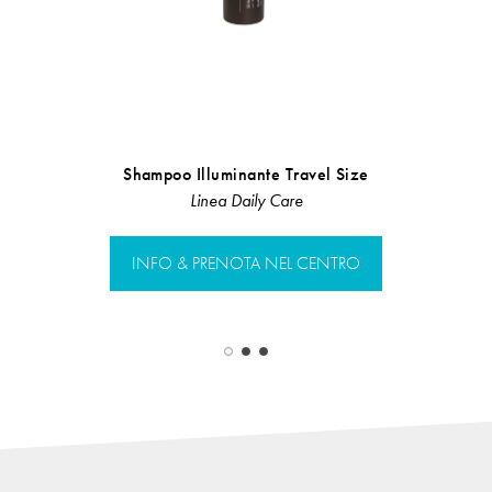
Shampoo Illuminante Travel Size
Flu
Linea Daily Care
Linea Rist
INFO & PRENOTA NEL CENTRO
INFO & PR