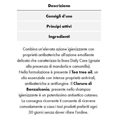
Descrizione
Consigli d'uso
Principi attivi
Ingredienti
Combina un'elevata azione igienizzante con
proprietà antibatteriche all'azione emolliente
delicata che caratterizza la linea Daily Care (grazie
alla presenza di mandorla e camomilla).
Nella formulazione è presente il
Tea tree oil
, un
olio essenziale con intense proprietà antivirali,
antibatteriche e antifungine. Il
Cloruro di
Benzalconio
, presente nello shampoo
igienizzante è un potentissimo antisettico cutaneo.
La consegna ricorrente ti consente di ricevere
comodamente a casa i tuoi prodotti preferiti ogni
30 giorni senza dover rifare l’ordine.