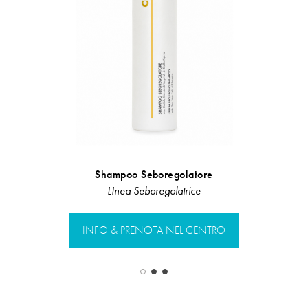
Shampoo Seboregolatore
Flu
LInea Seboregolatrice
Linea Rist
INFO & PRENOTA NEL CENTRO
INFO & PR