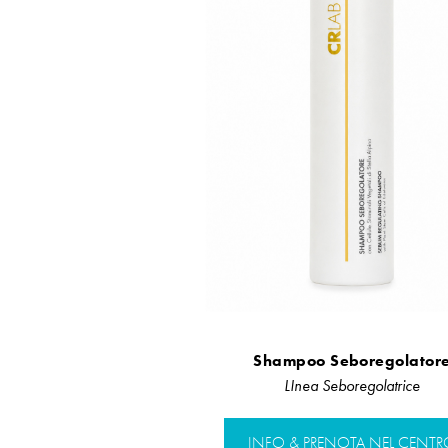
Shampoo Seboregolator
LInea Seboregolatrice
INFO & PRENOTA NEL CENTR