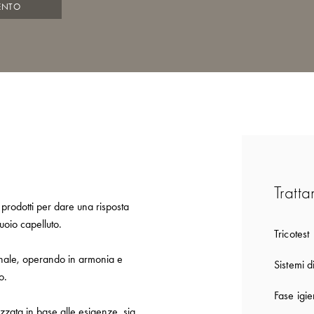
ENTO
Tratta
 prodotti per dare una risposta
cuoio capelluto.
Tricotest
ionale, operando in armonia e
Sistemi d
o.
Fase igie
izzata in base alle esigenze, sia