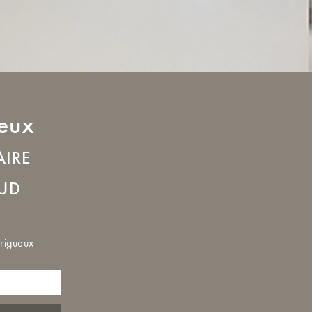
eux
AIRE
AUD
rigueux