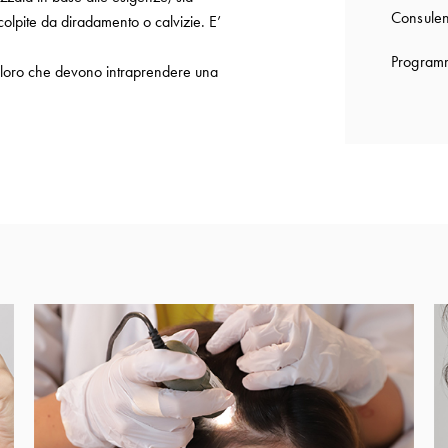
Consulen
 colpite da diradamento o calvizie. E’
Programm
r coloro che devono intraprendere una