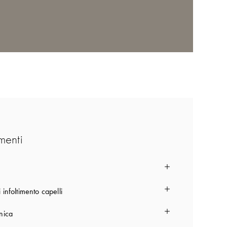
menti
i infoltimento capelli
nica