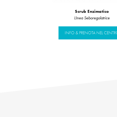
Scrub Enzimatico
LInea Seboregolatrice
INFO & PRENOTA NEL CENTR