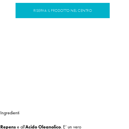
RISERVA IL PRODOTTO NEL CENTRO
Ingredienti
 Repens
e all'
Acido Oleanolico
. E’ un vero