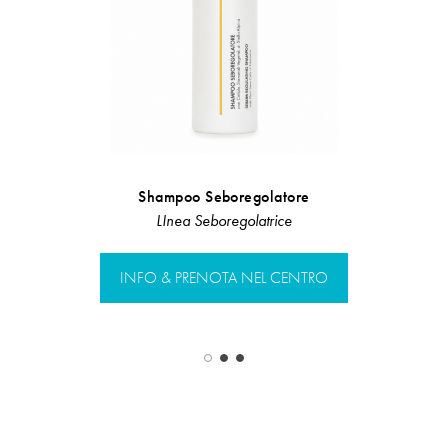
Shampoo Seboregolatore
Maschera ris
LInea Seboregolatrice
LIn
INFO & PRENOTA NEL CENTRO
INFO & PR