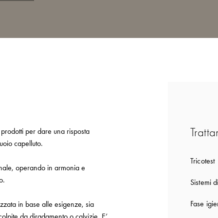
Tratta
 prodotti per dare una risposta
cuoio capelluto.
Tricotest
ionale, operando in armonia e
o.
Sistemi d
Fase igie
izzata in base alle esigenze, sia
 colpite da diradamento o calvizie. E’