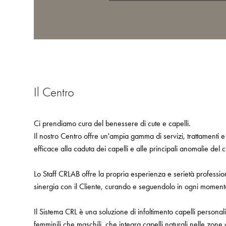
Il Centro
Ci prendiamo cura del benessere di cute e capelli.
Il nostro Centro offre un'ampia gamma di servizi, trattamenti e
efficace alla caduta dei capelli e alle principali anomalie del 
Lo Staff CRLAB offre la propria esperienza e serietà profess
sinergia con il Cliente, curando e seguendolo in ogni moment
Il Sistema CRL è una soluzione di infoltimento capelli personal
femminili che maschili, che integra capelli naturali nelle zone