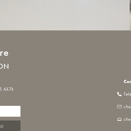
re
LON
Con
35 AX74
Tel
che
che
TO